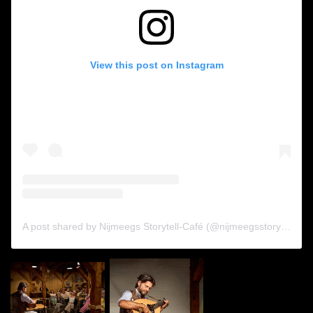
View this post on Instagram
A post shared by Nijmeegs Storytell-Café (@nijmeegsstorytellcafe)