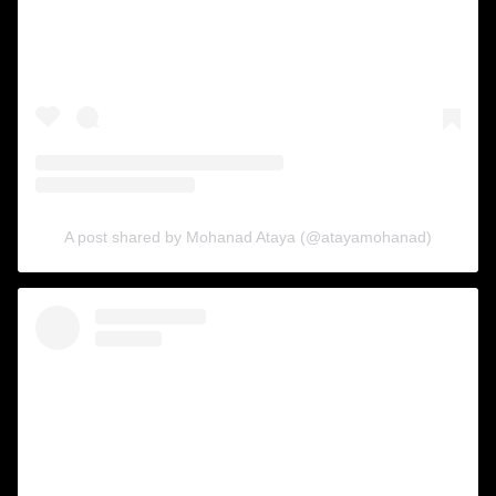
A post shared by Mohanad Ataya (@atayamohanad)