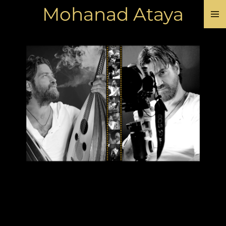
Mohanad Ataya
Skip
to
main
content