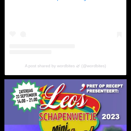
A post shared by wordbites 🌿 (@wordbites)